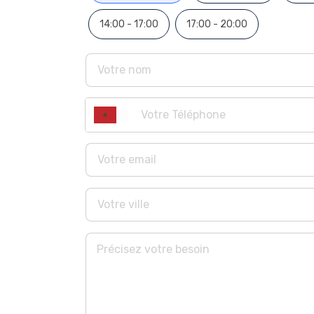
À l’étage 3 chambres dont une master-room,
Rooftop aménagé avec vue dégagée sur les
14:00 - 17:00
17:00 - 20:00
ATLAS MOUNTAIN VIEW Residences & Resort e
investissement responsable pour un avenir
Ne manquez pas cette opportunité unique,
et visiter nos villas témoins finies type B
Jacuzzi offert