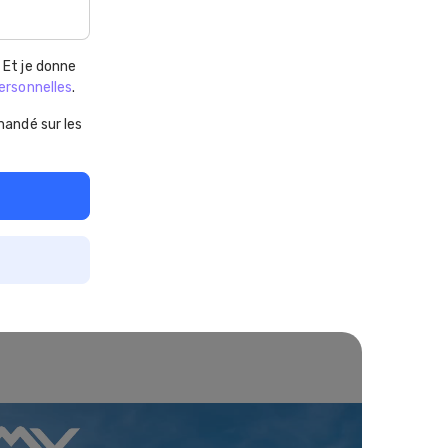
. Et je donne
ersonnelles
.
andé sur les