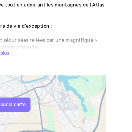
e tout en admirant les montagnes de l’Atlas 
 de vie d’exception :

 sécurisées reliées par une magnifique « 
r vos promenades.

 plus
 et espaces verts au sein de chaque 
errain, circulation à pied ou en golfette pour 
nement sain.

aux matériaux durables, aux installations 
un confort absolu, alliant bien-être et 
n : simplifiez-vous la vie grâce aux 
 sur la carte
tude au quotidien :

rgerie, Crèche, École, Kids Club, Centre 