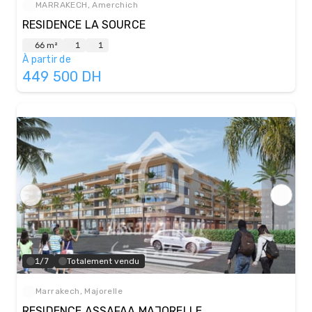
MARRAKECH, Amerchich
RESIDENCE LA SOURCE
66 m²
1
1
À partir de
449 500
DH
1/7
Totalement vendu
Marrakech, Majorelle
RESIDENCE ASSAFAA MAJORELLE