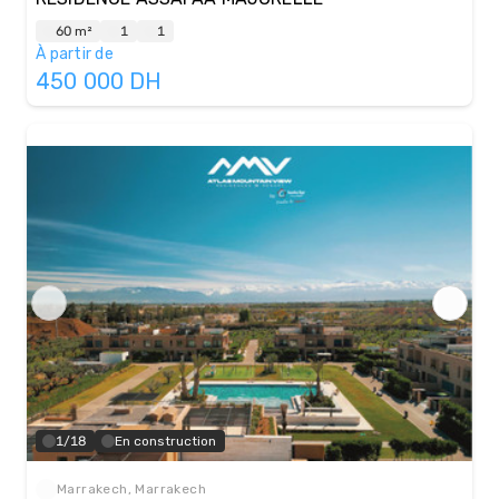
60 m²
1
1
À partir de
450 000
DH
1/18
En construction
Marrakech, Marrakech