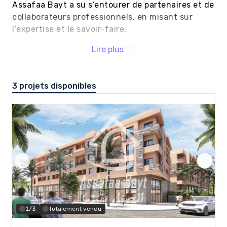
Assafaa Bayt a su s’entourer de partenaires et de 
collaborateurs professionnels, en misant sur 
l’expertise et le savoir-faire. 

Lire plus
Assafaa Bayt conçoit des projets immobiliers 
innovants, alliant architecture contemporaine, 
finitions premium, matériaux de haute qualité et 
3 projets disponibles
équipements modernes.

Pensés pour offrir un cadre de vie agréable, 
confortable et durable, nos programmes 
répondent aux attentes de ceux qui recherchent 
une résidence principale, une résidence 
secondaire ou un investissement immobilier 
serein et rentable à Marrakech.
1/3
Totalement vendu