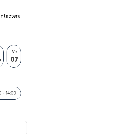
contactera
Ve
6
07
0 - 14:00