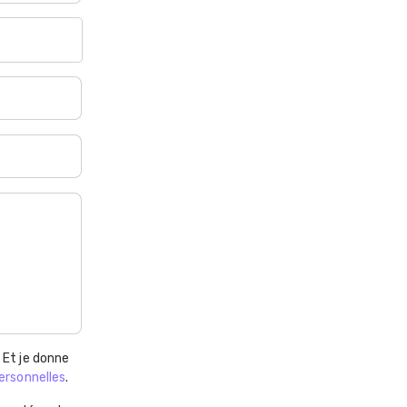
. Et je donne
ersonnelles
.