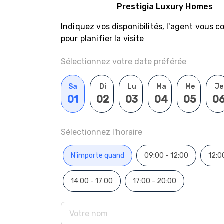
Prestigia Luxury Homes
Indiquez vos disponibilités, l'agent vous 
pour planifier la visite
Sélectionnez votre date préférée
Sa
Di
Lu
Ma
Me
Je
01
02
03
04
05
0
Sélectionnez l'horaire
N'importe quand
09:00 - 12:00
12:0
14:00 - 17:00
17:00 - 20:00