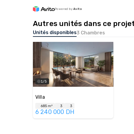
Powered by
Avito
Autres unités dans ce proje
Unités disponibles
3 Chambres
1/5
Villa
685 m²
3
3
6 240 000
DH