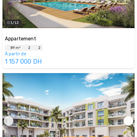
1/12
Appartement
89 m²
2
2
À partir de
1 157 000
DH