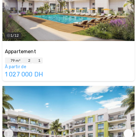
1/12
Appartement
79 m²
2
1
À partir de
1 027 000
DH