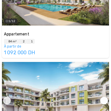
1/12
Appartement
84 m²
2
1
À partir de
1 092 000
DH