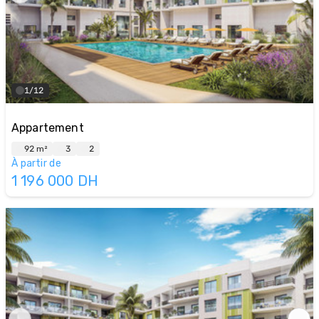
1/12
Appartement
92 m²
3
2
À partir de
1 196 000
DH