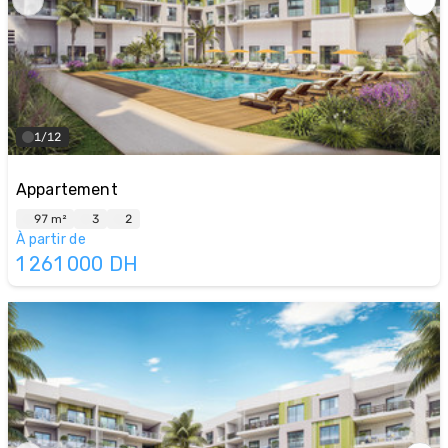
1/12
Appartement
97 m²
3
2
À partir de
1 261 000
DH