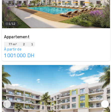
1/12
Appartement
77 m²
2
1
À partir de
1 001 000
DH