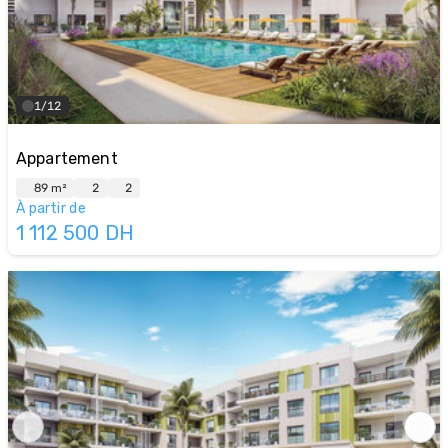
1/12
Appartement
89 m²
2
2
À partir de
1 112 500
DH