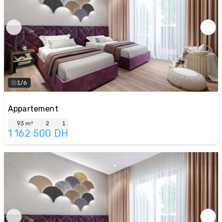
1/6
Appartement
93 m²
2
1
1 162 500
DH