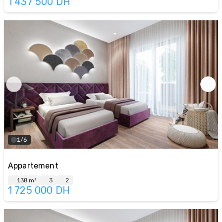
1 437 500
DH
1/6
Appartement
138 m²
3
2
1 725 000
DH