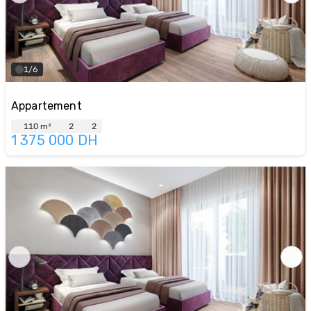
1/6
Appartement
110 m²
2
2
1 375 000
DH