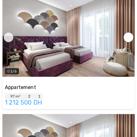
1/6
Appartement
97 m²
2
1
1 212 500
DH