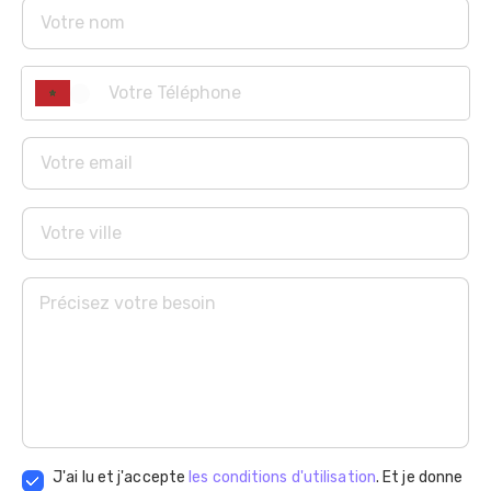
et les chambres parentals.

•	Volets électriques et menuiserie aluminium 
SUPALUMIC.

•	Faux plafond et spots en LED intégrés.

•	Equipements électriques ALYANS et installation 
LEGRAND.

•	Ascenseurs Otis.

•	Antennes paraboliques collectives.

Prix : 12500dhs/m²+40000dhs pour une place de 
parking titré
J'ai lu et j'accepte
les conditions d'utilisation
. Et je donne