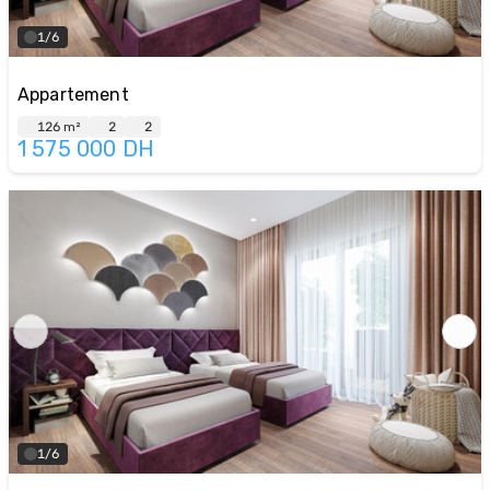
1/6
Appartement
126 m²
2
2
1 575 000
DH
1/6