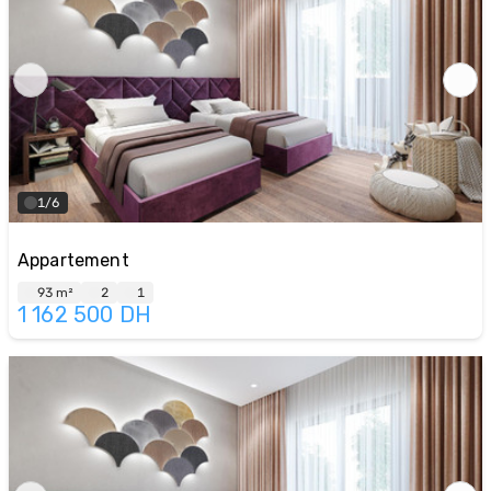
1/6
Appartement
93 m²
2
1
1 162 500
DH