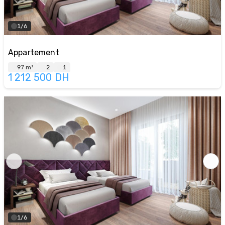
1/6
Appartement
97 m²
2
1
1 212 500
DH
1/6