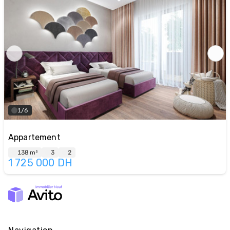
1/6
Appartement
138 m²
3
2
1 725 000
DH