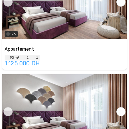
1/6
Appartement
90 m²
2
1
1 125 000
DH