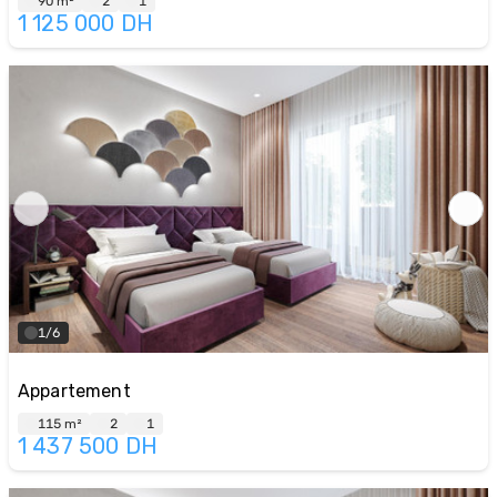
90 m²
2
1
1 125 000
DH
1/6
Appartement
115 m²
2
1
1 437 500
DH