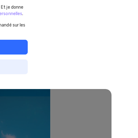
. Et je donne
ersonnelles
.
andé sur les