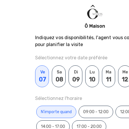
Ô Maison
Indiquez vos disponibilités, l'agent vous 
pour planifier la visite
Sélectionnez votre date préférée
Ve
Sa
Di
Lu
Ma
Me
07
08
09
10
11
12
Sélectionnez l'horaire
N'importe quand
09:00 - 12:00
12:0
14:00 - 17:00
17:00 - 20:00