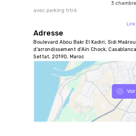
																3 chambres (dont 1 suite parentale) + salon + 2 SDB, 
avec parking titré.																

Lire
Adresse
Boulevard Abou Bakr El Kadiri, Sidi Maâro
d'arrondissement d'Aïn Chock, Casablanca
Settat, 20190, Maroc
Voir