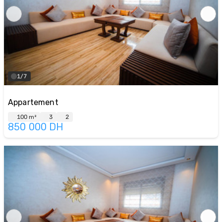
1/7
Appartement
100 m²
3
2
850 000
DH