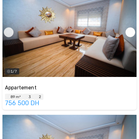
1/7
Appartement
89 m²
3
2
756 500
DH