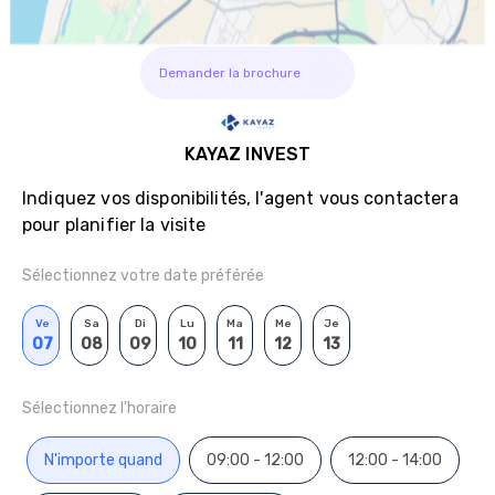
Demander la brochure
KAYAZ INVEST
Indiquez vos disponibilités, l'agent vous contactera
pour planifier la visite
Sélectionnez votre date préférée
Ve
Sa
Di
Lu
Ma
Me
Je
07
08
09
10
11
12
13
Sélectionnez l'horaire
N'importe quand
09:00 - 12:00
12:00 - 14:00