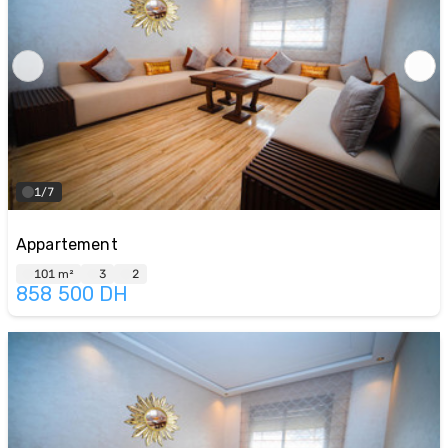
1/7
Appartement
101 m²
3
2
858 500
DH