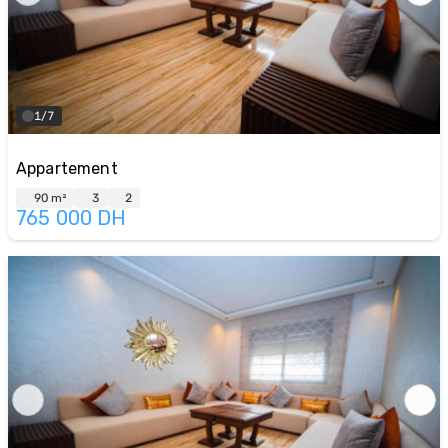
1/7
Appartement
90 m²
3
2
765 000
DH