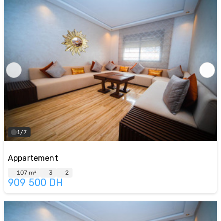
1/7
Appartement
107 m²
3
2
909 500
DH