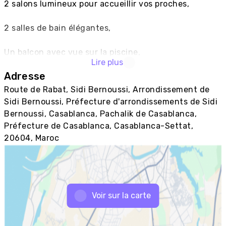
2 salons lumineux pour accueillir vos proches,

2 salles de bain élégantes,

Un balcon avec vue sur la piscine,

Lire plus
Adresse
Une buanderie intégrée pour plus de praticité.

Route de Rabat, Sidi Bernoussi, Arrondissement de
L’adresse parfaite pour ceux qui souhaitent 
Sidi Bernoussi, Préfecture d'arrondissements de Sidi
conjuguer vie moderne et sérénité"																
Bernoussi, Casablanca, Pachalik de Casablanca,
Préfecture de Casablanca, Casablanca-Settat,
20604, Maroc
Voir sur la carte