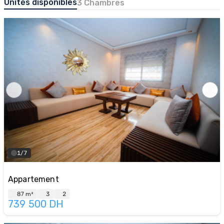
Unités disponibles
3 Chambres
1/7
Appartement
87 m²
3
2
739 500
DH