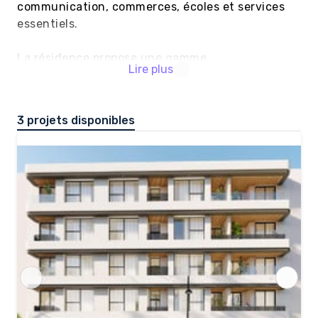
communication, commerces, écoles et services 
essentiels.

La résidence propose une gamme 
Lire plus
d'appartements, allant des studios aux 
logements 1,2 ou 3 chambres. Avec des 
superficies variant de 40 m² à 116 m², chaque 
3 projets disponibles
appartement est conçu pour répondre à vos 
besoins et préférences, offrant ainsi un espace 
de vie idéal pour chaque résident.

Chaque logement est équipé d'une cuisine 
moderne et entièrement équipée, offrant un 
espace fonctionnel et élégant pour préparer vos 
repas. De plus, GREEN House Aïn Sebaa met à 
disposition des places de parking, assurant la 
sécurité et la commodité de votre véhicule.

Pour faciliter vos déplacements au sein de la 