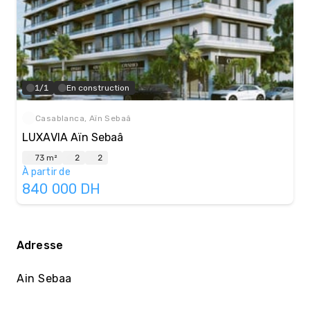
1/1
En construction
Casablanca, Aïn Sebaâ
LUXAVIA Aïn Sebaâ
73 m²
2
2
À partir de
840 000
DH
Adresse
Ain Sebaa