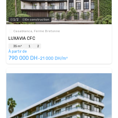
1/2
En construction
Casablanca, Ferme Bretonne
LUXAVIA CFC
35 m²
1
2
À partir de
790 000
DH
-
21 000
DH/m²