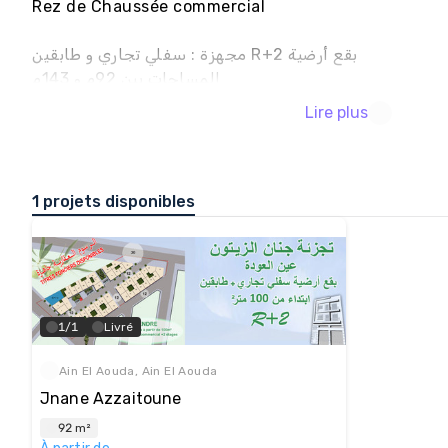
Rez de Chaussée commercial

مجهزة : سفلي تجاري و طابقين R+2 بقع أرضية 

المساحات بين 92م و 143م

الرسوم العقارية جاهزة
Lire plus
1 projets disponibles
1/1
Livré
Ain El Aouda, Ain El Aouda
Jnane Azzaitoune
92 m²