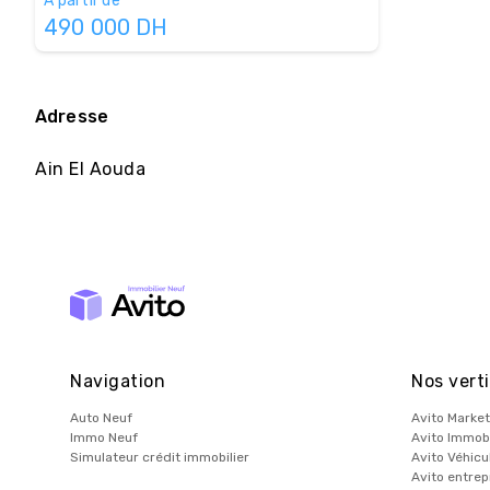
À partir de
490 000
DH
Adresse
Ain El Aouda
Navigation
Nos verti
Auto Neuf
Avito Market
Immo Neuf
Avito Immobi
Simulateur crédit immobilier
Avito Véhicu
Avito entrep