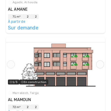
Agadir, Al houda
- Cafés et restaurants
AL AMANE
71 m²
2
2
À partir de
Sur demande
1/3
En construction
Marrakech, Targa
AL MAMOUN
72 m²
2
2