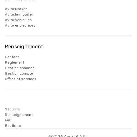
Avito Market
Avito Immobilier
Avito Véhicules
Avito entreprises
Renseignement
Contact
Règlement
Gestion annonce
Gestion compte
Offres et services
Sécurité
Renseignement
FAQ
Boutique
©
2026
Avito S.A.R.L