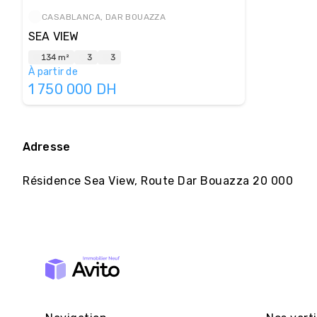
Cet écrin de vie se distingue particulièrement par se
CASABLANCA, DAR BOUAZZA
matériaux et équipements de grande qualité.
SEA VIEW
134 m²
3
3
À partir de
1 750 000
DH
Adresse
Résidence Sea View, Route Dar Bouazza 20 000