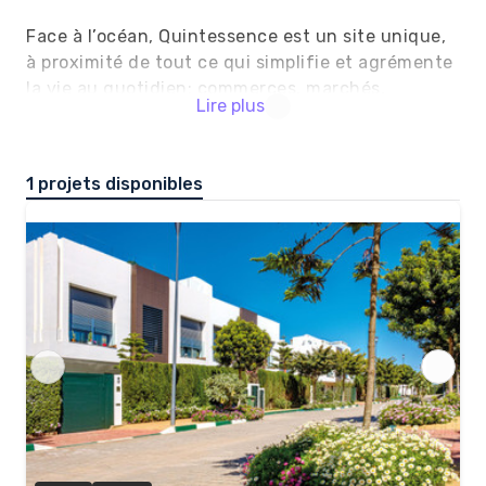
Face à l’océan, Quintessence est un site unique, 
à proximité de tout ce qui simplifie et agrémente 
la vie au quotidien: commerces, marchés, 
Lire plus
grandes surfaces, restaurants, cafés, 
établissements scolaires prestigieux, 
infrastructures sportives … 

1 projets disponibles
Certains parlent de privilège…

LIVRABLE TITRES FONCIERS DISPONIBLES															
PROJET FRONT DE MER

RÉSIDENCE SÉCURISÉE

ESPACES VERTS

SALLE OMNISPORT