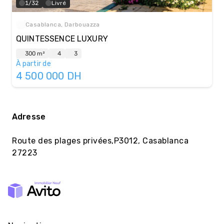
1/32
Livré
Casablanca, Darbouazza
QUINTESSENCE LUXURY
300 m²
4
3
À partir de
4 500 000
DH
Adresse
Route des plages privées,P3012, Casablanca
27223