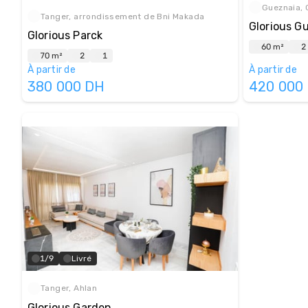
Gueznaia, 
Tanger, arrondissement de Bni Makada
Glorious G
Glorious Parck
60 m²
2
70 m²
2
1
À partir de
À partir de
380 000
DH
420 000
1/9
Livré
Tanger, Ahlan
Glorious Garden