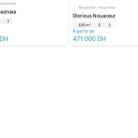
Gueznaia
Nouaceur, nouaceur
ueznaia
Glorious Nouaceur
1
120 m²
2
1
À partir de
DH
471 000
DH