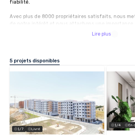
fiabilité.

Avec plus de 8000 propriétaires satisfaits, nous met
de notre intérêt et nous attachons une importance pa
travers le respect des normes de constructions les pl
Lire plus
choix des matériaux de très haute qualité.
5 projets disponibles
1/4
En 
1/7
Livré