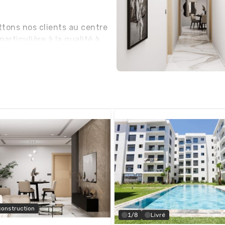
tons nos clients au centre 
rticulière à la qualité à 
us strictes et à travers le 
construction
1/8
Livré