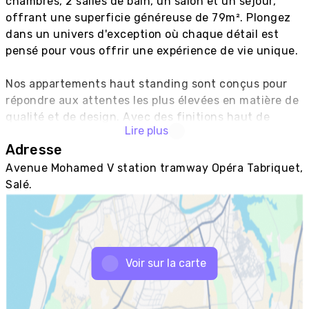
chambres, 2 salles de bain, un salon et un séjour, 
offrant une superficie généreuse de 79m². Plongez 
dans un univers d'exception où chaque détail est 
pensé pour vous offrir une expérience de vie unique.

Nos appartements haut standing sont conçus pour 
répondre aux attentes les plus élevées en matière de 
qualité et de design. Avec des finitions haut de 
Lire plus
gamme, ces espaces allient élégance et 
Adresse
fonctionnalité, créant un environnement 
parfaitement équilibré où vous pourrez vous épanouir 
Avenue Mohamed V station tramway Opéra Tabriquet,
en toute sérénité.

Salé.
La cuisine équipée est un véritable atout, offrant 
tout ce dont vous avez besoin pour cuisiner de 
délicieux repas. Dotée d'équipements modernes et 
Voir sur la carte
d'un agencement pratique, cette cuisine est un lieu 
propice à la créativité culinaire. Les matériaux de 
qualité utilisés ajoutent une touche de 