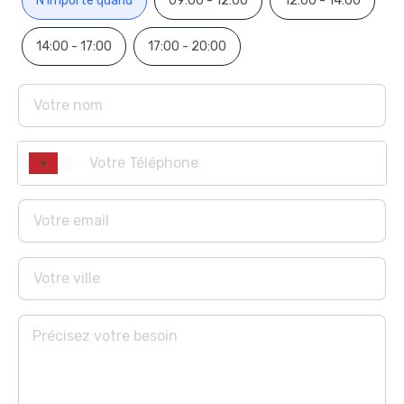
N'importe quand
09:00 - 12:00
12:00 - 14:00
des commodités haut de gamme du complexe, telles 
qu'un parking et un ascenseur, pour une vie pratique 
14:00 - 17:00
17:00 - 20:00
et agréable au quotidien.

Situé dans un emplacement privilégié, le Complexe 
L'Opéra vous offre un accès facile aux commodités, 
aux transports en commun, aux écoles et aux centres 
commerciaux, pour une vie sans contraintes.

Le prix de nos appartements haut standing est de 
990 000 MAD, une opportunité unique pour vivre une 
vie de luxe et de confort à un prix attractif.

Ne manquez pas cette occasion inédite de posséder 
un appartement haut de gamme au Complexe L'Opéra 
à Salé. Contactez-nous pour plus d'informations et 
pour organiser un échange. Faites de Complexe 
L'Opéra votre nouvelle adresse résidentielle, où le 