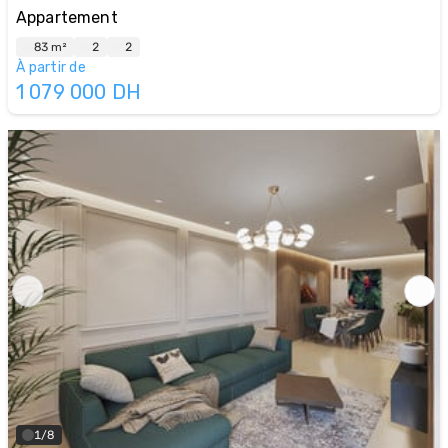
Appartement
83 m²
2
2
À partir de
1 079 000
DH
1/8