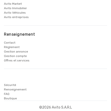
Avito Market
Avito Immobilier
Avito Véhicules
Avito entreprises
Renseignement
Contact
Règlement
Gestion annonce
Gestion compte
Offres et services
Sécurité
Renseignement
FAQ
Boutique
©
2026
Avito S.A.R.L