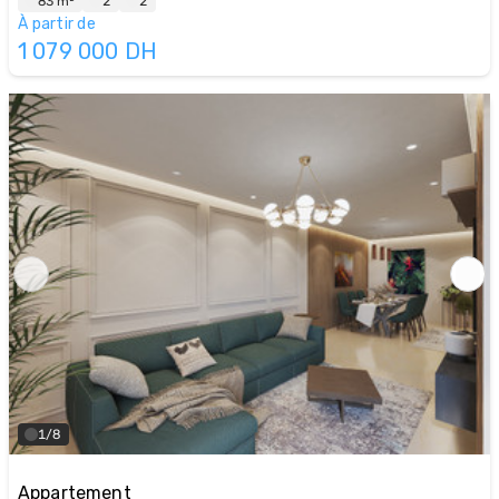
83 m²
2
2
À partir de
1 079 000
DH
1/8
Appartement