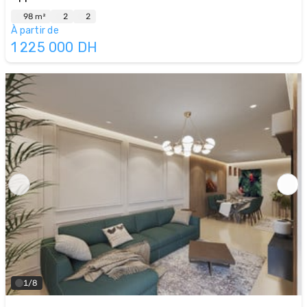
98 m²
2
2
À partir de
1 225 000
DH
1/8