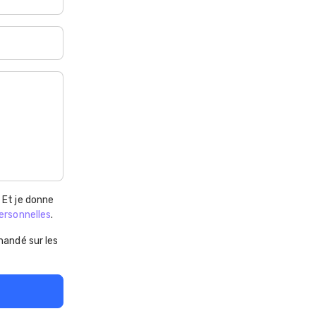
. Et je donne
ersonnelles
.
andé sur les