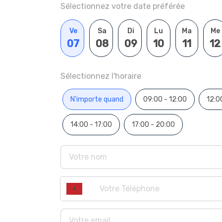
Sélectionnez votre date préférée
Ve
Sa
Di
Lu
Ma
Me
07
08
09
10
11
12
Sélectionnez l'horaire
N'importe quand
09:00 - 12:00
12:0
14:00 - 17:00
17:00 - 20:00