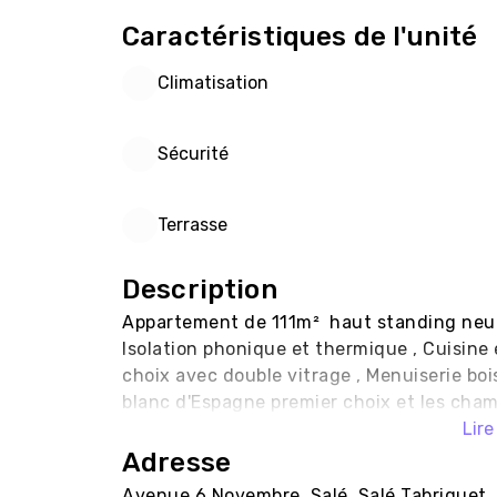
Caractéristiques de l'unité
Climatisation
Sécurité
Terrasse
Description
Appartement de 111m²  haut standing neuf  
Isolation phonique et thermique , Cuisine
choix avec double vitrage , Menuiserie bo
blanc d'Espagne premier choix et les cham
Lire
Adresse
Avenue 6 Novembre, Salé, Salé Tabriquet