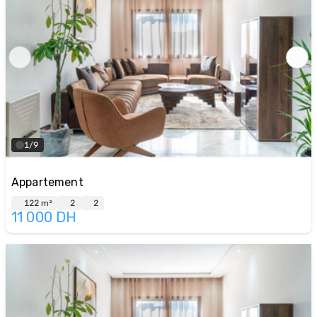
1/9
Appartement
122 m²
2
2
11 000
DH