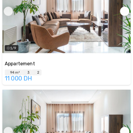
1/9
Appartement
94 m²
3
2
11 000
DH