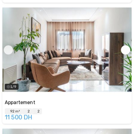
1/9
Appartement
92 m²
2
2
11 500
DH