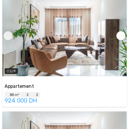
1/9
Appartement
88 m²
2
2
924 000
DH