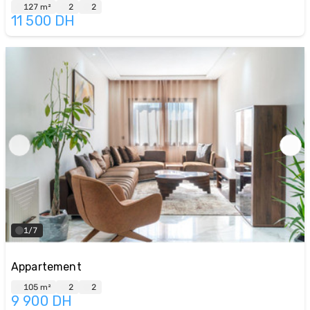
127 m²
2
2
11 500
DH
1/7
Appartement
105 m²
2
2
9 900
DH