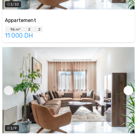
1/10
Appartement
96 m²
2
2
11 000
DH
1/9