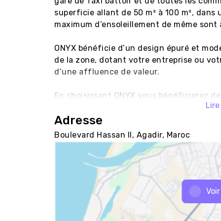
gare de Taxi battoir et de toutes les com
superficie allant de 50 m² à 100 m², dans
maximum d’ensoleillement de même sont à 
ONYX bénéficie d’un design épuré et moder
de la zone, dotant votre entreprise ou votr
d’une affluence de valeur.

En choisissant ONYX vous bénéficierez des
Lire
Adresse
Habillage façade en vitrage et Aluminiu
l’étanchéité air/eau, à (climatisation, chau
Boulevard Hassan II, Agadir, Maroc
fonctionnalité.

Places de parkings au sous – sol avec fluidi
Aménagement des bureaux, pensé par la ma
de l’espace de travail.

Revêtement sol en carreaux Compacto ha
Voir
Isolation acoustique et thermique à travers
performance énergétique.
