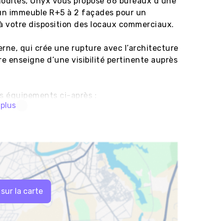
modités, Onyx vous propose 66 bureaux d’une 
 un immeuble R+5 à 2 façades pour un 
votre disposition des locaux commerciaux.

ne, qui crée une rupture avec l’architecture 
e enseigne d’une visibilité pertinente auprès 
 équipements ci-après :

 plus
m de marque haut de gamme, aux normes de 
ffage ) et électricité, centrée sur la 
té de circulation.

itrise d’œuvre, pour une gestion optimale 
ut de gamme.

 sur la carte
 un double vitrage alliant sécurité et 