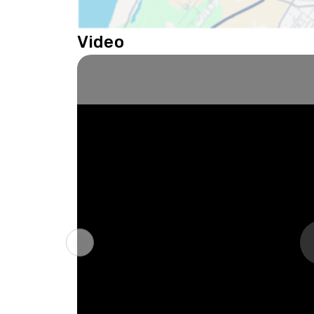
Faux plafonds en Armstrong permettent l’
câblages et offrant une meilleure esthéti
Video