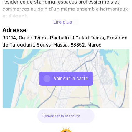
résidence de standing, espaces professionnels et 
commerces au sein d’un même ensemble harmonieux 
et élégant.

Lire plus
Adresse
Une architecture contemporaine au service du 
confort

RR114, Ouled Teima, Pachalik d'Oulad Teima, Province
de Taroudant, Souss-Massa, 83352, Maroc
La résidence R+2 se distingue par son design épuré 
et ses larges façades vitrées, qui laissent entrer la 
lumière naturelle et offrent une vue agréable sur les 
espaces extérieurs.

Voir sur la carte
Les finitions sont soigneusement étudiées pour 
répondre aux attentes d’une clientèle exigeante, 
alliant esthétisme, durabilité et confort moderne.

Des appartements spacieux et lumineux

Le projet propose des appartements F3 et F4 aux 
Demander la brochure
superficies allant de 77 m² à 131 m², conçus pour 
optimiser chaque mètre carré.
