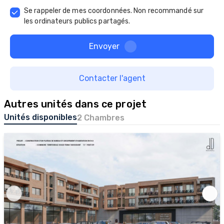
Investissement sûr dans un secteur en plein 
Se rappeler de mes coordonnées. Non recommandé sur
développement

les ordinateurs publics partagés.
Le Projet Limoune est plus qu’un simple programme 
immobilier : c’est un lieu de vie, de travail et de 
Envoyer
rencontre qui dynamisera durablement Ouled Teima."																
Contacter l'agent
Autres unités dans ce projet
Unités disponibles
2 Chambres