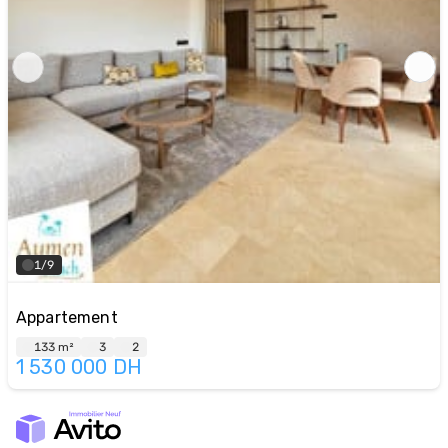
1/9
Appartement
133 m²
3
2
1 530 000
DH