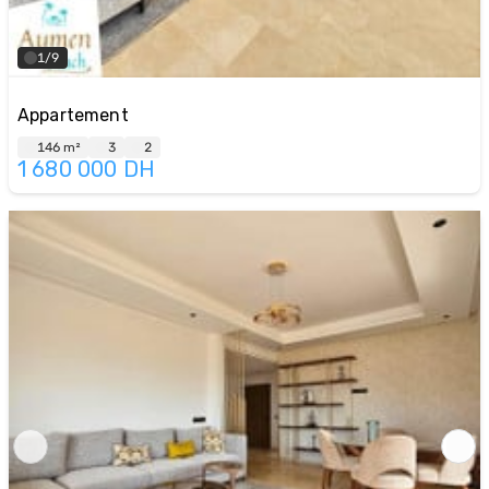
1/9
Appartement
146 m²
3
2
1 680 000
DH