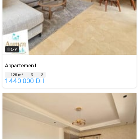
1/9
Appartement
125 m²
3
2
1 440 000
DH