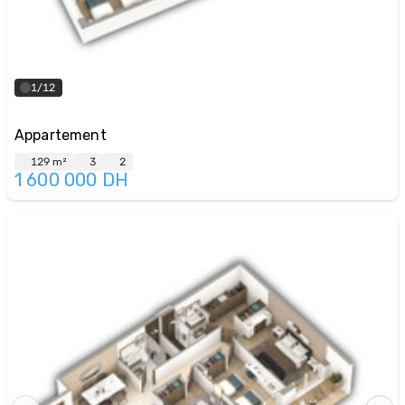
1/12
Appartement
129 m²
3
2
1 600 000
DH