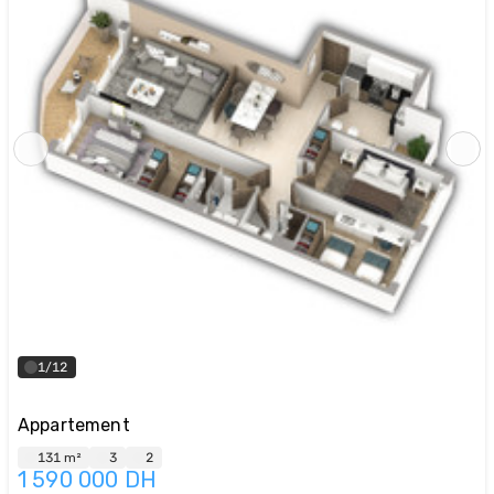
1/12
Appartement
131 m²
3
2
1 590 000
DH