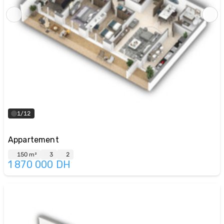
1/12
Appartement
150 m²
3
2
1 870 000
DH