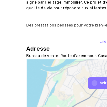
signé par Héritage Immobilier. Ce projet d’e
qualité de vie pour répondre aux attentes 
Des prestations pensées pour votre bien-ê
Lire
Espace vert

Adresse
Piscine

Salle de fitness

Bureau de vente, Route d'azemmour, Cas
Kids Club

Des appartements conçus pour votre confo
Appartements F3 dès 81 m²

Voir
Appartements F4 dès 97 m²

Résidence sécurisée avec vidéosurveillance